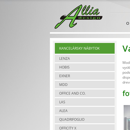
O
V
KANCELÁRSKY NÁBYTOK
LENZA
Mode
HOBIS
vysk
pods
EXNER
disp
drev
MDD
fo
OFFICE AND CO.
LAS
ALEA
QUADRIFOGLIO
OFFICITY X