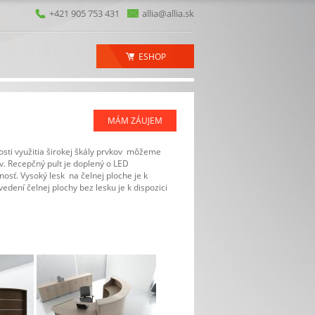
+421 905 753 431
allia@allia.sk
ESHOP
MÁM ZÁUJEM
sti využitia širokej škály prvkov môžeme
v. Recepčný pult je doplený o LED
nosť. Vysoký lesk na čelnej ploche je k
vedení čelnej plochy bez lesku je k dispozici