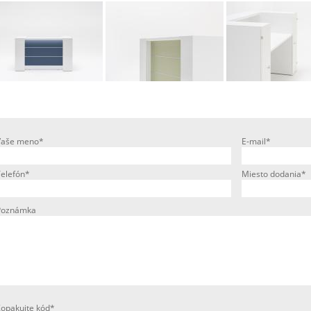
Vaše meno*
E-mail*
Telefón*
Miesto dodania*
Poznámka
Zopakujte kód*