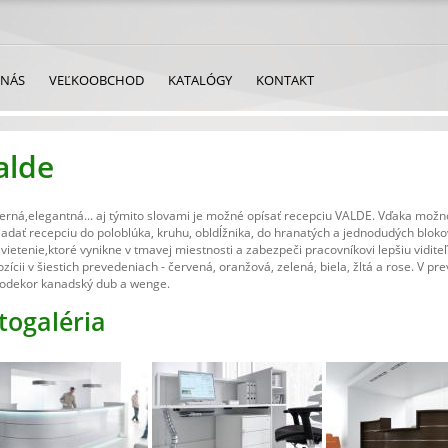
 NÁS
VEĽKOOBCHOD
KATALÓGY
KONTAKT
alde
rná,elegantná... aj týmito slovami je možné opísať recepciu VALDE. Vďaka možno
ladať recepciu do poloblúka, kruhu, obldĺžnika, do hranatých a jednodudých bloko
vietenie,ktoré vynikne v tmavej miestnosti a zabezpeči pracovníkovi lepšiu viditeľ
ozícii v šiestich prevedeniach - červená, oranžová, zelená, biela, žltá a rose. V pre
odekor kanadský dub a wenge.
togaléria