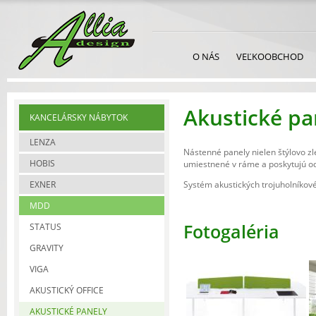
O NÁS
VEĽKOOBCHOD
Akustické pa
KANCELÁRSKY NÁBYTOK
LENZA
Nástenné panely nielen štýlovo zle
HOBIS
umiestnené v ráme a poskytujú odd
EXNER
Systém akustických trojuholníkov
MDD
Fotogaléria
STATUS
GRAVITY
VIGA
AKUSTICKÝ OFFICE
AKUSTICKÉ PANELY