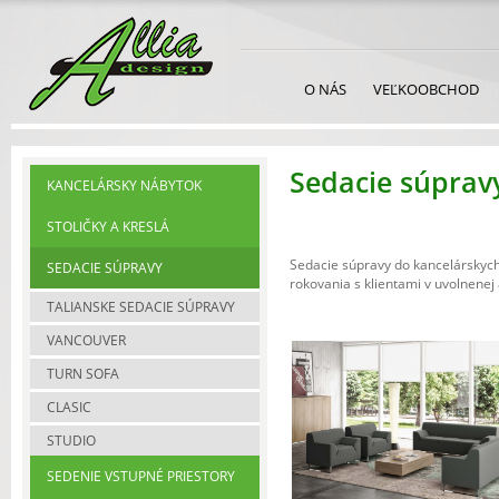
O NÁS
VEĽKOOBCHOD
Sedacie súprav
KANCELÁRSKY NÁBYTOK
STOLIČKY A KRESLÁ
Sedacie súpravy do kancelárskych
SEDACIE SÚPRAVY
rokovania s klientami v uvolnenej
TALIANSKE SEDACIE SÚPRAVY
VANCOUVER
TURN SOFA
CLASIC
STUDIO
SEDENIE VSTUPNÉ PRIESTORY