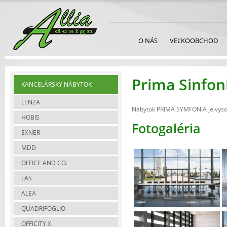
O NÁS
VEĽKOOBCHOD
Prima Sinfon
KANCELÁRSKY NÁBYTOK
LENZA
Nábytok PRIMA SYMFONIA je vysoko
HOBIS
Fotogaléria
EXNER
MDD
OFFICE AND CO.
LAS
ALEA
QUADRIFOGLIO
OFFICITY X