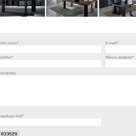
Vaše meno*
E-mail*
Telefón*
Miesto dodania*
Poznámka
Zopakujte kód*