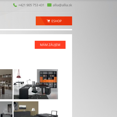
+421 905 753 431
allia@allia.sk
ESHOP
MÁM ZÁUJEM