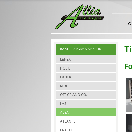
O
T
KANCELÁRSKY NÁBYTOK
LENZA
Fo
HOBIS
EXNER
MDD
OFFICE AND CO.
LAS
ALEA
ATLANTE
ERACLE