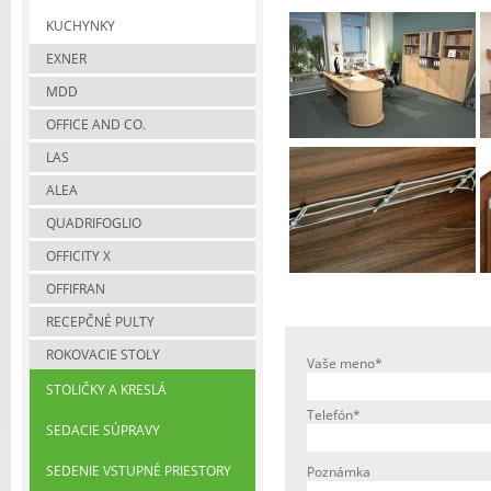
KUCHYNKY
EXNER
MDD
OFFICE AND CO.
LAS
ALEA
QUADRIFOGLIO
OFFICITY X
OFFIFRAN
RECEPČNÉ PULTY
ROKOVACIE STOLY
Vaše meno*
STOLIČKY A KRESLÁ
Telefón*
SEDACIE SÚPRAVY
SEDENIE VSTUPNÉ PRIESTORY
Poznámka