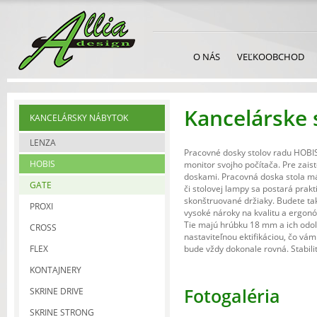
O NÁS
VEĽKOOBCHOD
Kancelárske 
KANCELÁRSKY NÁBYTOK
LENZA
Pracovné dosky stolov radu HOBIS 
HOBIS
monitor svojho počítača. Pre zai
doskami. Pracovná doska stola m
GATE
či stolovej lampy sa postará prak
skonštruované držiaky. Budete tak
PROXI
vysoké nároky na kvalitu a ergonó
Tie majú hrúbku 18 mm a ich odol
CROSS
nastaviteľnou ektifikáciou, čo vá
FLEX
bude vždy dokonale rovná. Stabilit
KONTAJNERY
Fotogaléria
SKRINE DRIVE
SKRINE STRONG